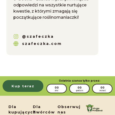
odpowiedzi na wszystkie nurtujące
kwestie, z którymi zmagają się
początkujące roślinomaniaczki!
@szafeczka
szafeczka.com
Ostatnia szansa tylko przez:
Kup teraz
00
00
00
dni
godzin
minut
Dla
Dla
Obserwuj
kupujących
Twórców
nas