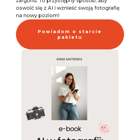
żargonu. To przystępny sposób, aby
oswoić się z AI i wznieść swoją fotografię
na nowy poziom!
Powiadom o starcie
pakietu