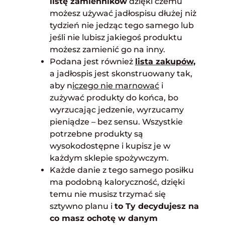
listę zamienników
dzięki czemu
możesz używać jadłospisu dłużej niż
tydzień nie jedząc tego samego lub
jeśli nie lubisz jakiegoś produktu
możesz zamienić go na inny.
Podana jest również
lista zakupów,
a jadłospis jest skonstruowany tak,
aby n
iczego nie marnować
i
zużywać produkty do końca, bo
wyrzucając jedzenie, wyrzucamy
pieniądze – bez sensu. Wszystkie
potrzebne produkty są
wysokodostępne i kupisz je w
każdym sklepie spożywczym.
Każde danie z tego samego posiłku
ma podobną kaloryczność, dzięki
temu nie musisz trzymać się
sztywno planu i
to Ty decydujesz na
co masz ochotę w danym