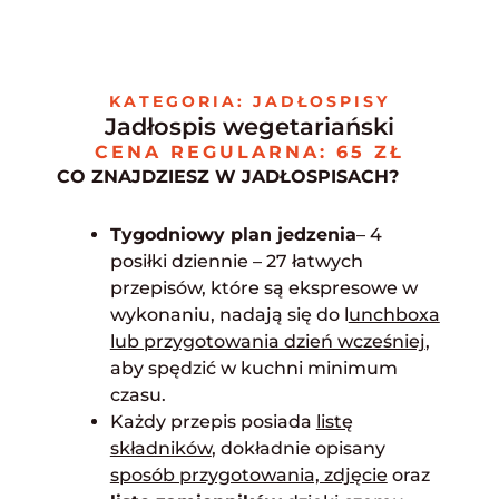
Skip
to
content
KATEGORIA: JADŁOSPISY
Jadłospis wegetariański
CENA REGULARNA: 65 ZŁ
CO ZNAJDZIESZ W JADŁOSPISACH?
Tygodniowy plan jedzenia
– 4
posiłki dziennie – 27 łatwych
przepisów, które są ekspresowe w
wykonaniu, nadają się do l
unchboxa
lub przygotowania dzień wcześniej
,
aby spędzić w kuchni minimum
czasu.
Każdy przepis posiada
listę
składników
, dokładnie opisany
sposób przygotowania, zdjęcie
oraz