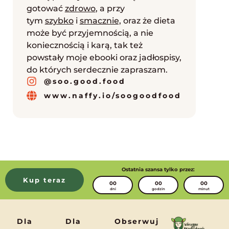
gotować
zdrowo
, a przy
tym
szybko
i
smacznie,
oraz że dieta
może być przyjemnością, a nie
koniecznością i karą, tak też
powstały moje ebooki oraz jadłospisy,
do których serdecznie zapraszam.
@soo.good.food
www.naffy.io/soogoodfood
Ostatnia szansa tylko przez:
Kup teraz
00
00
00
dni
godzin
minut
Dla
Dla
Obserwuj