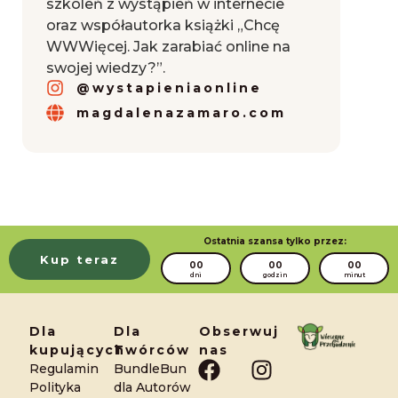
szkoleń z wystąpień w internecie
oraz współautorka książki „Chcę
WWWięcej. Jak zarabiać online na
swojej wiedzy?”.
@wystapieniaonline
magdalenazamaro.com
Ostatnia szansa tylko przez:
Kup teraz
00
00
00
dni
godzin
minut
Dla
Dla
Obserwuj
kupujących
Twórców
nas
F
I
Regulamin
BundleBun
a
n
Polityka
dla Autorów