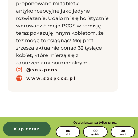
proponowano mi tabletki
antykoncepcyjne jako jedyne
rozwiązanie. Udało mi się holistycznie
wprowadzić moje PCOS w remisję i
teraz pokazuję innym kobietom, że
też mogą to osiągnąć! Mój profil
zrzesza aktualnie ponad 32 tysiące
kobiet, które mierzą się z
zaburzeniami hormonalnymi.
@sos.pcos
www.sospcos.pl
Ostatnia szansa tylko przez:
Kup teraz
00
00
00
dni
godzin
minut