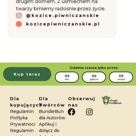
drugim domem. Z uśmiechem na
twarzy brniemy radośnie przez życie.
@kozice.piwniczanskie
kozicepiwniczanskie.pl
Ostatnia szansa tylko przez:
Kup teraz
00
00
00
dni
godzin
minut
Dla
Dla
Obserwuj
kupujących
Twórców
nas
F
I
Regulamin
BundleBun
a
n
Polityka
dla Autorów
Prywatnoci
Aplikuj i
c
s
Regulamin
dołącz do
e
t