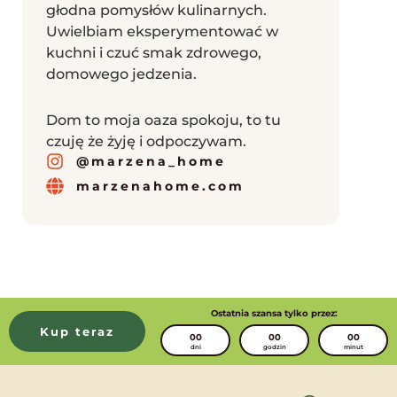
głodna pomysłów kulinarnych.
Uwielbiam eksperymentować w
kuchni i czuć smak zdrowego,
domowego jedzenia.
Dom to moja oaza spokoju, to tu
czuję że żyję i odpoczywam.
@marzena_home
marzenahome.com
Ostatnia szansa tylko przez:
Kup teraz
00
00
00
dni
godzin
minut