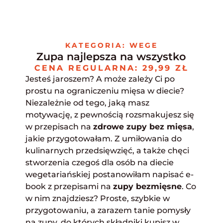
Skip
to
content
KATEGORIA: WEGE
Zupa najlepsza na wszystko
CENA REGULARNA: 29,99 ZŁ
Jesteś jaroszem? A może zależy Ci po
prostu na ograniczeniu mięsa w diecie?
Niezależnie od tego, jaką masz
motywację, z pewnością rozsmakujesz się
w przepisach na
zdrowe zupy bez mięsa
,
jakie przygotowałam. Z umiłowania do
kulinarnych przedsięwzięć, a także chęci
stworzenia czegoś dla osób na diecie
wegetariańskiej postanowiłam napisać e-
book z przepisami na
zupy bezmięsne
. Co
w nim znajdziesz? Proste, szybkie w
przygotowaniu, a zarazem tanie pomysły
na zupy, do których składniki kupisz w