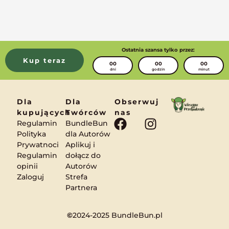
Ostatnia szansa tylko przez:
Kup teraz
00
00
00
dni
godzin
minut
Dla
Dla
Obserwuj
kupujących
Twórców
nas
F
I
Regulamin
BundleBun
a
n
Polityka
dla Autorów
Prywatnoci
Aplikuj i
c
s
Regulamin
dołącz do
e
t
opinii
Autorów
b
a
Zaloguj
Strefa
o
g
Partnera
o
r
k
a
©
2024-2025 BundleBun.pl
m