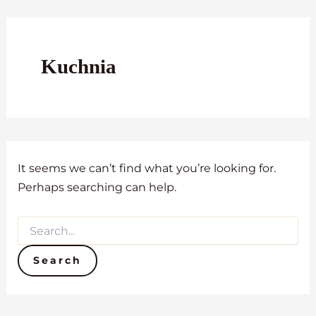
Search
Skip
for:
to
content
Kuchnia
It seems we can’t find what you’re looking for.
Perhaps searching can help.