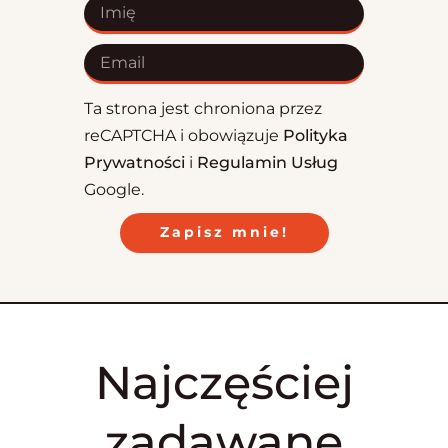
I
m
i
E
ę
m
a
Ta strona jest chroniona przez
i
l
reCAPTCHA i obowiązuje
Polityka
Prywatności
i
Regulamin Usług
Google.
Zapisz mnie!
Najczęściej
zadawane