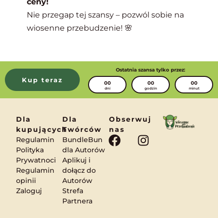
ceny!
Nie przegap tej szansy – pozwól sobie na
wiosenne przebudzenie! 🌸
Ostatnia szansa tylko przez:
Kup teraz
00
00
00
dni
godzin
minut
Dla
Dla
Obserwuj
kupujących
Twórców
nas
F
I
Regulamin
BundleBun
a
n
Polityka
dla Autorów
Prywatnoci
Aplikuj i
c
s
Regulamin
dołącz do
e
t
opinii
Autorów
b
a
Zaloguj
Strefa
o
g
Partnera
o
r